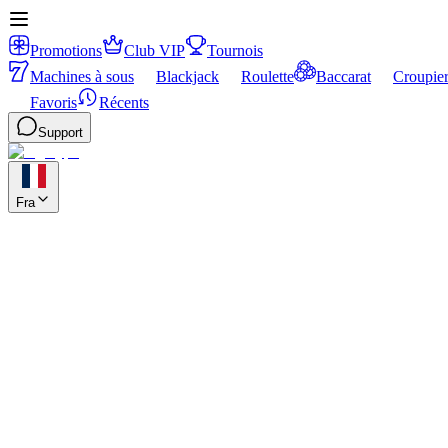
Promotions
Club VIP
Tournois
Machines à sous
Blackjack
Roulette
Baccarat
Croupier
Favoris
Récents
Support
Fra