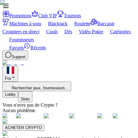
Promotions
Club VIP
Tournois
Machines à sous
Blackjack
Roulette
Baccarat
Croupiers en direct
Crash
Dés
Vidéo Poker
Catégories
Fournisseurs
Favoris
Récents
Support
Fra
Rechercher jeux, fournisseurs...
Lobby
Slots
Vous n'avez pas de Crypto ?
Aucun problème.
ACHETER CRYPTO