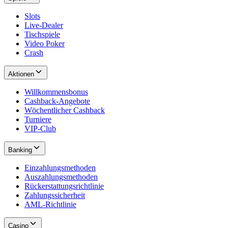
Slots
Live-Dealer
Tischspiele
Video Poker
Crash
Aktionen
Willkommensbonus
Cashback-Angebote
Wöchentlicher Cashback
Turniere
VIP-Club
Banking
Einzahlungsmethoden
Auszahlungsmethoden
Rückerstattungsrichtlinie
Zahlungssicherheit
AML-Richtlinie
Casino