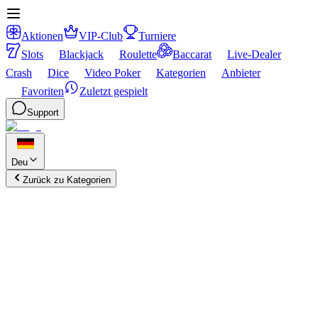
Aktionen
VIP-Club
Turniere
Slots
Blackjack
Roulette
Baccarat
Live-Dealer
Crash
Dice
Video Poker
Kategorien
Anbieter
Favoriten
Zuletzt gespielt
Support
Deu
Zurück zu Kategorien